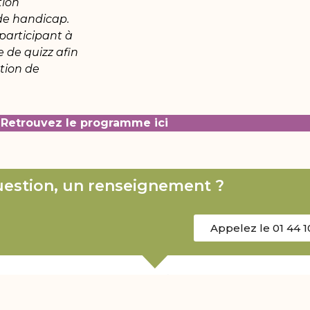
tion
 de handicap.
participant à
 de quizz afin
ation de
Retrouvez le programme ici
estion, un renseignement ?
Appelez le 01 44 1
centre de formation est certifié par :