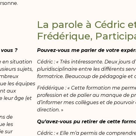
ersonne.
La parole à Cédric e
Frédérique, Particip
 vous ?
Pouvez-vous me parler de votre expér
 en situation
Cédric : « Très intéressante. Deux jours
sieurs sujets,
pluridisciplinaire entre les différents ser
nombreux
formatrice. Beaucoup de pédagogie et d
ue les équipes
Frédérique : « Cette formation me perm
nt aux
profession et de palier au manque de pr
leur âge (et
d’informer mes collègues et de pourvoi
direction.
»
ans de
Qu’avez-vous pu retirer de cette forma
e les
e sur
Cédric : « Elle m’a permis de compren