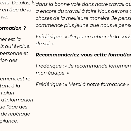
enu. De plus, le
dans la bonne voie dans notre travail au
e en âge de la
a encore du travail à faire Nous devons a
vie.
choses de la meilleure manière. Je pense
commence plus jeune que nous le penson
formation ?
Frédérique : « J’ai pu en retirer de la sat
er est la
de soi.
»
 qui évolue.
a personne et
Recommanderiez-vous cette formatio
xion des
Frédérique : « Je recommande fortement
mon équipe. »
ement est re-
Frédérique : « Merci à notre formatrice »
tant à la
n plan
s d’information
ue l’âge des
e de repérage
gilance.