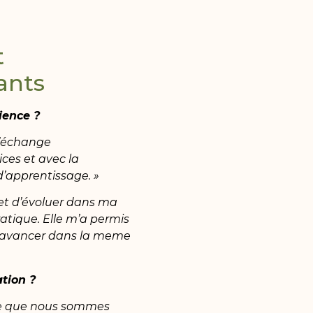
t
ants
ience ?
 d’échange
vices et avec la
’apprentissage. »
et d’évoluer dans ma
atique. Elle m’a permis
r avancer dans la meme
tion ?
dre que nous sommes