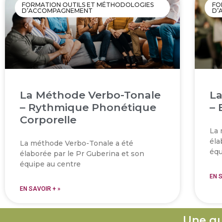
FORMATION OUTILS ET MÉTHODOLOGIES
FO
D’ACCOMPAGNEMENT
D’
La Méthode Verbo-Tonale
La
– Rythmique Phonétique
– 
Corporelle
La 
éla
La méthode Verbo-Tonale a été
équ
élaborée par le Pr Guberina et son
équipe au centre
EN 
EN SAVOIR + »
Une qu