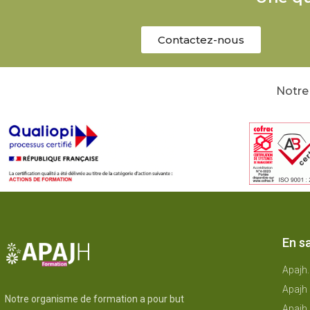
Contactez-nous
Notre 
En sa
Apajh
Apajh 
Notre organisme de formation a pour but
Apajh 