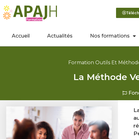
Téléch
Accueil
Actualités
Nos formations
Formation Outils Et Métho
La Méthode Ve
Fon
L
a
ré
Pe