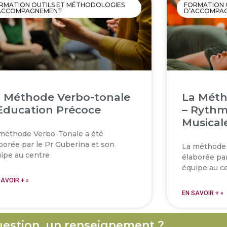
RMATION OUTILS ET MÉTHODOLOGIES
FORMATION 
ACCOMPAGNEMENT
D’ACCOMPA
 Méthode Verbo-tonale
La Méth
Education Précoce
– Rythm
Musical
méthode Verbo-Tonale a été
borée par le Pr Guberina et son
La méthode 
ipe au centre
élaborée par
équipe au c
SAVOIR + »
EN SAVOIR + »
estion, un renseignement ?