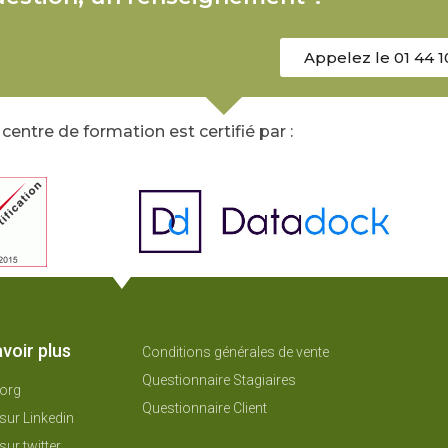
Appelez le 01 44 1
centre de formation est certifié par :
voir plus
Conditions générales de vente
Questionnaire Stagiaires
.org
Questionnaire Client
sur Linkedin
sur twitter