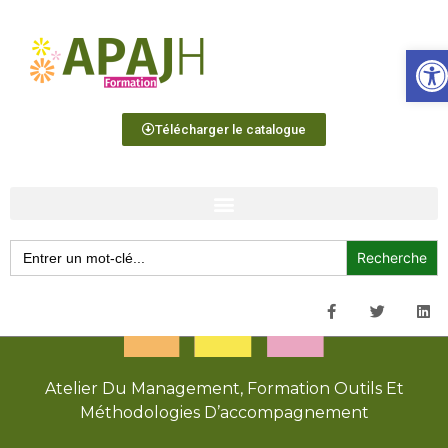
Ouvrir 
Télécharger le catalogue
Search
for:
Atelier Du Management
,
Formation Outils Et
Méthodologies D’accompagnement