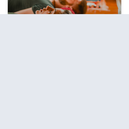
La Méthode Verbo-Tonale –
Rythmique Phonétique
Musicale
La méthode Verbo-Tonale a été élaborée par
le Pr Guberina et son équipe au centre de
Zagreb.
C’est une méthode visant
EN SAVOIR PLUS »
Formation Outils et Méthodologies
d’accompagnement